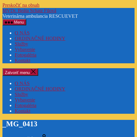
Preskočiť na obsah
MVDr. Beáta Schatz Filová
Veterinárna ambulancia RESCUEVET
Menu
O NÁS
ORDINAČNÉ HODINY
Služby
Vybavenie
Fotogaléria
Kontakt
Zatvoriť menu
O NÁS
ORDINAČNÉ HODINY
Služby
Vybavenie
Fotogaléria
Kontakt
_MG_0413