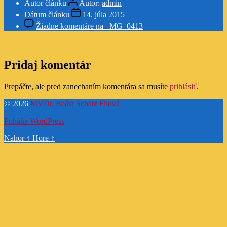
Autor článku
Autor:
admin
Dátum článku
14. júla 2015
Žiadne komentáre
na _MG_0413
Pridaj komentár
Prepáčte, ale pred zanechaním komentára sa musíte
prihlásiť
.
© 2026
MVDr. Beáta Schatz Filová
Poháňa WordPress
Nahor
↑
Hore
↑