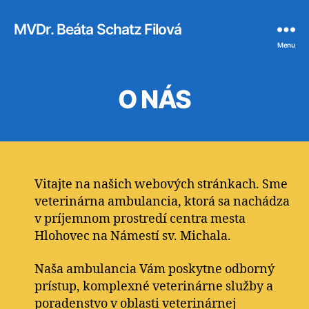
MVDr. Beáta Schatz Filová
Menu
O NÁS
Vitajte na našich webových stránkach. Sme
veterinárna ambulancia, ktorá sa nachádza
v príjemnom prostredí centra mesta
Hlohovec na Námestí sv. Michala.
Naša ambulancia Vám poskytne odborný
prístup, komplexné veterinárne služby a
poradenstvo v oblasti veterinárnej